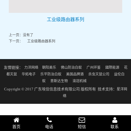
工业级路由器系列
上一页：没有了
下一页：
工业级路由器系列
友情链接：
力洋网络
朝阳美乐
佛山防治白蚁
广州环鉴
國際能源
花
都灭鼠
华拓电子
乐平防治白蚁
美国品牌酒
杀虫灭鼠公司
益伦白
蚁
意斯达生物
渝冠机械
Copyright © 2017 广东埃信信息技术有限公司 版权所有 技术支持：
星洋网
络
首页
电话
短信
联系