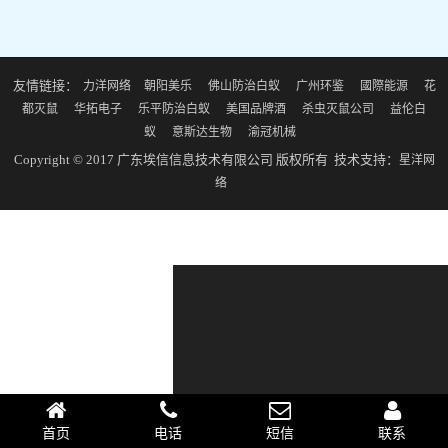
友情链接：
力洋网络
朝阳美乐
佛山防治白蚁
广州环鉴
國際能源
花
都灭鼠
华拓电子
乐平防治白蚁
美国品牌酒
杀虫灭鼠公司
益伦白
蚁
意斯达生物
渝冠机械
Copyright © 2017 广东埃信信息技术有限公司 版权所有 技术支持：
星洋网
络
首页
电话
短信
联系